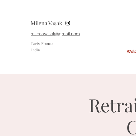
Milena Vasak
milenavasak@gmail.com
Paris, France
India
Wel
Retra
C