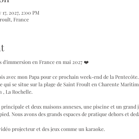
 17, 2027, 2:00 PM
roult, France
t
urs d'immersion en France en mai 2027 ❤️
fois avec mon Papa pour ce prochain week-end de la Pentecôte.
 qui se situe sur la plage de Saint Froult en Charente Maritim
 , La Rochelle.
 principale et deux maisons annexes, une piscine et un grand j
 pied. Nous avons des grands espaces de pratique dehors et deda
 vidéo projecteur et des jeux comme un karaoke.