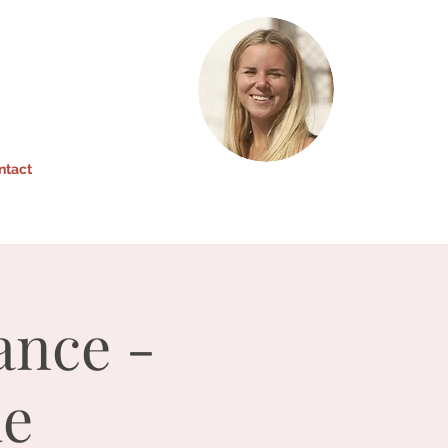
ntact
ance -
me