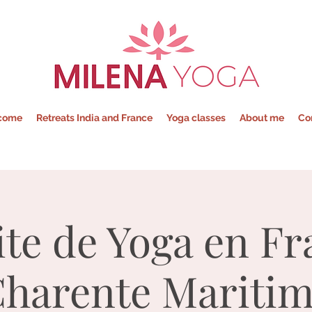
Milena - Yoga
come
Retreats India and France
Yoga classes
About me
Co
ite de Yoga en Fr
harente Mariti