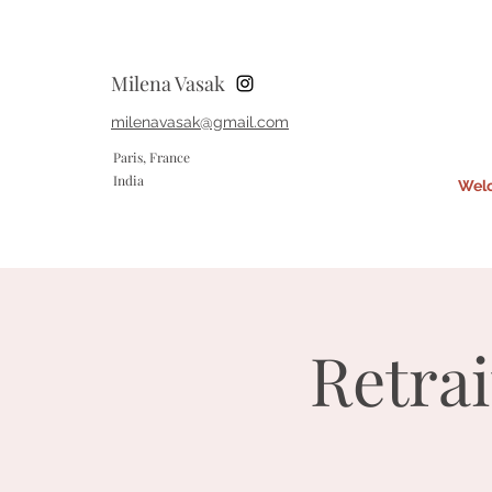
Milena Vasak
milenavasak@gmail.com
Paris, France
India
Wel
Retrai