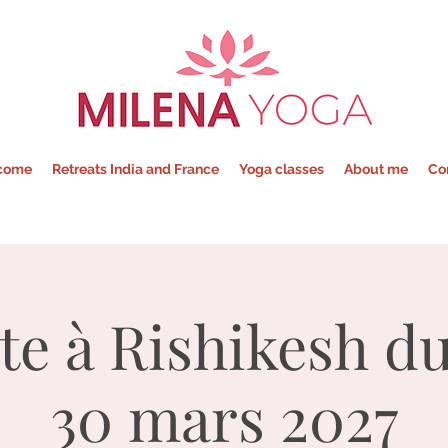
Milena - Yoga
come
Retreats India and France
Yoga classes
About me
Co
te à Rishikesh d
30 mars 2027