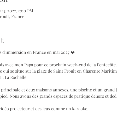
 17, 2027, 2:00 PM
roult, France
t
urs d'immersion en France en mai 2027 ❤️
fois avec mon Papa pour ce prochain week-end de la Pentecôte.
 qui se situe sur la plage de Saint Froult en Charente Maritim
 , La Rochelle.
 principale et deux maisons annexes, une piscine et un grand j
 pied. Nous avons des grands espaces de pratique dehors et deda
 vidéo projecteur et des jeux comme un karaoke.