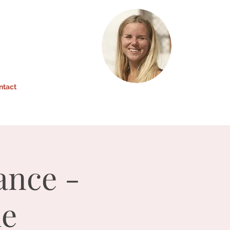
ntact
ance -
me