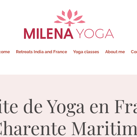
Milena - Yoga
come
Retreats India and France
Yoga classes
About me
Co
ite de Yoga en Fr
harente Mariti