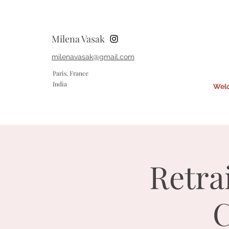
Milena Vasak
milenavasak@gmail.com
Paris, France
India
Wel
Retra
C