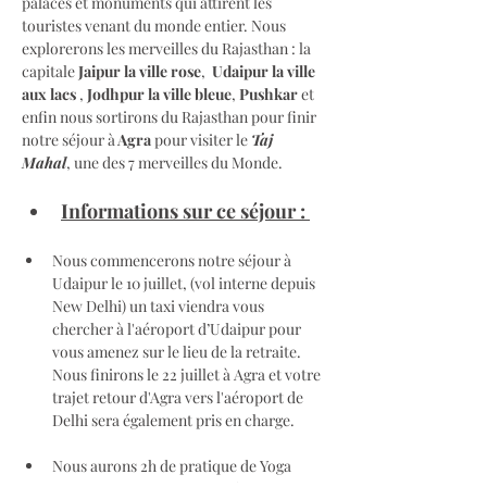
palaces et monuments qui attirent les 
touristes venant du monde entier. Nous 
explorerons les merveilles du Rajasthan : la 
capitale 
Jaipur la ville rose
,  
Udaipur la ville 
aux lacs 
, 
Jodhpur la ville bleue
, 
Pushkar
 et 
enfin nous sortirons du Rajasthan pour finir 
notre séjour à
 Agra 
pour visiter le 
Taj 
Mahal
, une des 7 merveilles du Monde. 
Informations sur ce séjour : 
Nous commencerons notre séjour à 
Udaipur le 10 juillet, (vol interne depuis 
New Delhi) un taxi viendra vous 
chercher à l'aéroport d’Udaipur pour 
vous amenez sur le lieu de la retraite. 
Nous finirons le 22 juillet à Agra et votre 
trajet retour d'Agra vers l'aéroport de 
Delhi sera également pris en charge. 
Nous aurons 2h de pratique de Yoga 