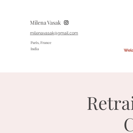
Milena Vasak
milenavasak@gmail.com
Paris, France
India
Wel
Retra
C