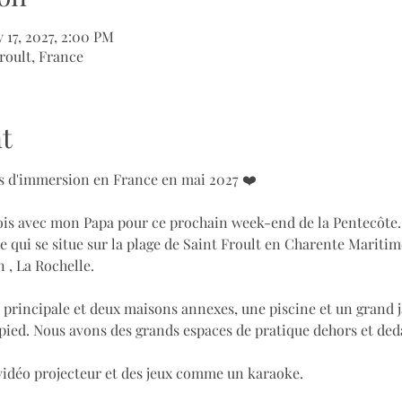
 17, 2027, 2:00 PM
roult, France
t
urs d'immersion en France en mai 2027 ❤️
fois avec mon Papa pour ce prochain week-end de la Pentecôte.
 qui se situe sur la plage de Saint Froult en Charente Maritim
 , La Rochelle.
 principale et deux maisons annexes, une piscine et un grand j
 pied. Nous avons des grands espaces de pratique dehors et deda
 vidéo projecteur et des jeux comme un karaoke.