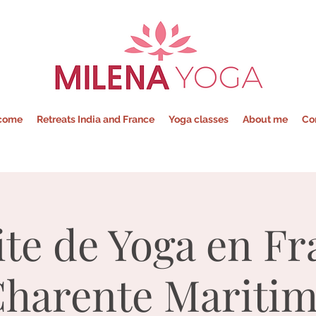
Milena - Yoga
come
Retreats India and France
Yoga classes
About me
Co
ite de Yoga en Fr
harente Mariti