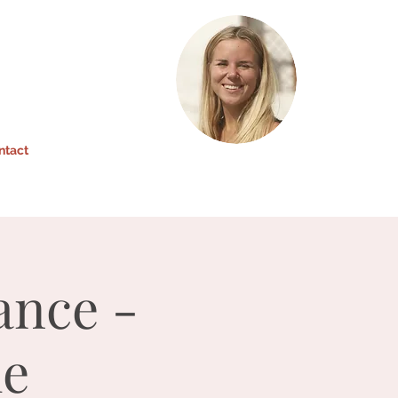
ntact
ance -
me