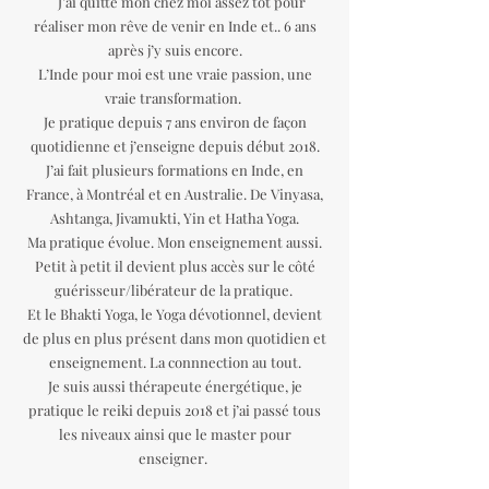
J’ai quitté mon chez moi assez tôt pour
réaliser mon rêve de venir en Inde et.. 6 ans
après j’y suis encore.
L’Inde pour moi est une vraie passion, une
vraie transformation.
Je pratique depuis 7 ans environ de façon
quotidienne et j’enseigne depuis début 2018.
J’ai fait plusieurs formations en Inde, en
France, à Montréal et en Australie. De Vinyasa,
Ashtanga, Jivamukti, Yin et Hatha Yoga.
Ma pratique évolue. Mon enseignement aussi.
Petit à petit il devient plus accès sur le côté
guérisseur/libérateur de la pratique.
Et le Bhakti Yoga, le Yoga dévotionnel, devient
de plus en plus présent dans mon quotidien et
enseignement. La connnection au tout.
Je suis aussi thérapeute énergétique, je
pratique le reiki depuis 2018 et j’ai passé tous
les niveaux ainsi que le master pour
enseigner.