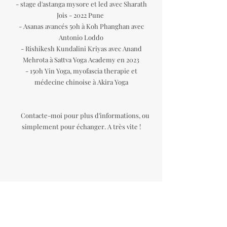
- stage d'astanga mysore et led avec Sharath
Jois - 2022 Pune
- Asanas avancés 50h à Koh Phanghan avec
Antonio Loddo
- Rishikesh Kundalini Kriyas avec Anand
Mehrota à Sattva Yoga Academy en 2023
- 150h Yin Yoga, myofascia therapie et
médecine chinoise à Akira Yoga
Contacte-moi pour plus d'informations, ou
simplement pour échanger. A très vite !