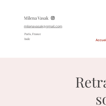
Milena Vasak
milenavasak@gmail.com
Paris, France
Inde
Accuei
Retr
s