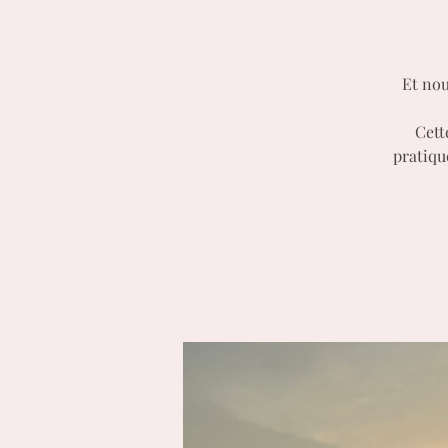
Et nou
Cett
pratiqu