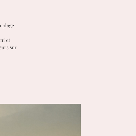
a plage
ni et
eurs sur