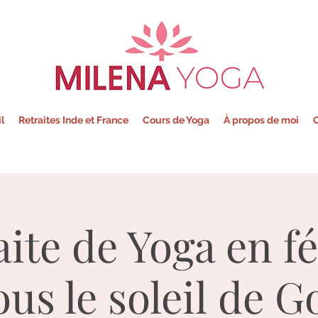
Milena - Yoga
l
Retraites Inde et France
Cours de Yoga
À propos de moi
C
aite de Yoga en fé
ous le soleil de G