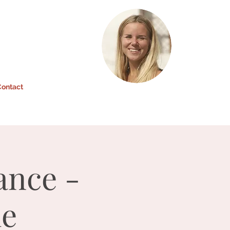
ontact
ance -
me