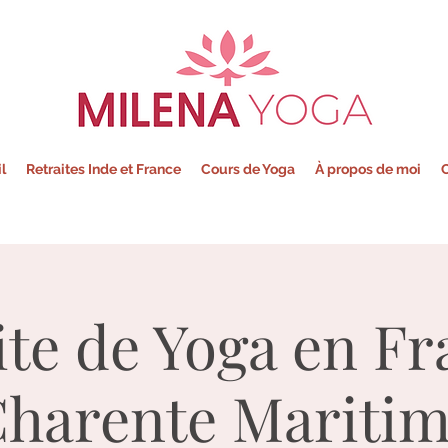
Milena - Yoga
l
Retraites Inde et France
Cours de Yoga
À propos de moi
C
ite de Yoga en Fr
harente Mariti