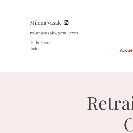
Milena Vasak
milenavasak@gmail.com
Paris, France
Inde
Accuei
Retra
C